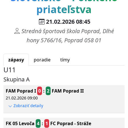
priateľstva
21.02.2026 08:45
Stredná športová škola Poprad, Dlhé
hony 5766/16, Poprad 058 01
zápasy
poradie
tímy
U11
Skupina A
FAM Poprad I
0
:
2
FAM Poprad II
21.02.2026 09:00
Zobraziť detaily
FK 05 Levoča
4
:
1
FC Poprad - Stráže