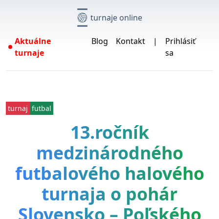
turnaje online
Aktuálne
Blog
Kontakt
|
Prihlásiť
turnaje
sa
turnaj
futbal
13.ročník
medzinárodného
futbalového halového
turnaja o pohár
Slovensko – Poľského