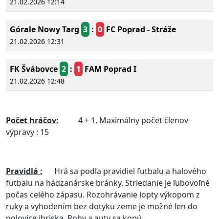
21.02.2026 12:14
Górale Nowy Targ
3
:
0
FC Poprad - Stráže
21.02.2026 12:31
FK Švábovce
2
:
1
FAM Poprad I
21.02.2026 12:48
Počet hráčov:
4 + 1, Maximálny počet členov
výpravy : 15
Pravidlá :
Hrá sa podľa pravidiel futbalu a halového
futbalu na hádzanárske bránky. Striedanie je ľubovoľné
počas celého zápasu. Rozohrávanie lopty výkopom z
ruky a vyhodením bez dotyku zeme je možné len do
polovice ihriska. Rohy a auty sa kopú.