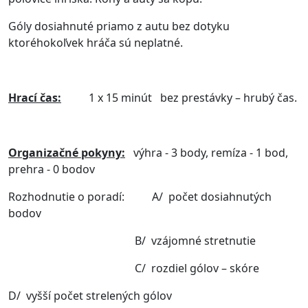
Góly dosiahnuté priamo z autu bez dotyku
ktoréhokoľvek hráča sú neplatné.
Hrací čas:
1 x 15 minút bez prestávky – hrubý čas.
Organizačné pokyny:
výhra - 3 body, remíza - 1 bod,
prehra - 0 bodov
Rozhodnutie o poradí: A/ počet dosiahnutých
bodov
B/ vzájomné stretnutie
C/ rozdiel gólov – skóre
D/ vyšší počet strelených gólov