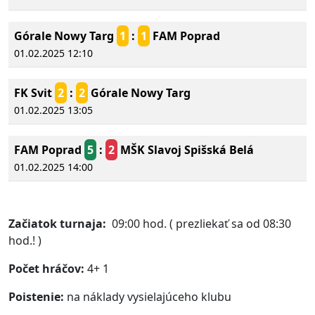
Górale Nowy Targ
1
:
1
FAM Poprad
01.02.2025 12:10
FK Svit
2
:
2
Górale Nowy Targ
01.02.2025 13:05
FAM Poprad
5
:
2
MŠK Slavoj Spišská Belá
01.02.2025 14:00
Začiatok turnaja:
09:00 hod. ( prezliekať sa od 08:30
hod.! )
Počet hráčov:
4+ 1
Poistenie:
na náklady vysielajúceho klubu