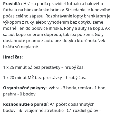
Pravidlá :
Hrá sa podľa pravidiel futbalu a halového
futbalu na hádzanárske bránky. Striedanie je ľubovoľné
počas celého zápasu. Rozohrávanie lopty brankárom je
výkopom z ruky, alebo vyhodením bez dotyku zeme
možné, len do polovice ihriska. Rohy a auty sa kopú. Ak
sa aut kope smerom dopredu, tak iba po zemi. Góly
dosiahnuté priamo z autu bez dotyku ktoréhokoľvek
hráča sú neplatné.
Hrací čas:
1 x 25 minút SŽ bez prestávky – hrubý čas.
1 x 20 minút MŽ bez prestávky – hrubý čas.
Organizačné pokyny:
výhra - 3 body, remíza - 1 bod,
prehra - 0 bodov
Rozhodnutie o poradí:
A/ počet dosiahnutých
bodov B/ vzájomné stretnutie C/ rozdiel gólov –